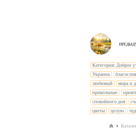
ПРЕДЫД
Категория: Доброе у
Украина
благосло
любимый
мира и 
прикольные
прият
спокойного дня
сч
цветы
целую
чу
Главная
Катало