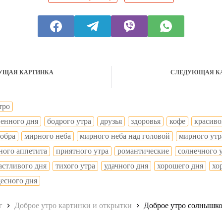
УЩАЯ КАРТИНКА
СЛЕДУЮЩАЯ К
тро
венного дня
бодрого утра
друзья
здоровья
кофе
красиво
добра
мирного неба
мирного неба над головой
мирного утр
ного аппетита
приятного утра
романтические
солнечного 
астливого дня
тихого утра
удачного дня
хорошего дня
хо
десного дня
г
Доброе утро картинки и открытки
Доброе утро солнышко