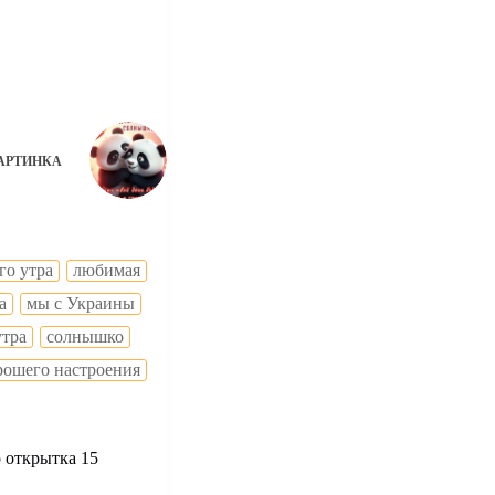
АРТИНКА
го утра
любимая
а
мы с Украины
утра
солнышко
рошего настроения
 открытка 15