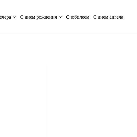
ечера
С днем рождения
С юбилеем
С днем ангела