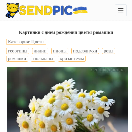
П
е
р
е
й
т
Картинки с днем рождения цветы ромашки
и
Категория: Цветы
к
с
георгины
лилии
пионы
подсолнухи
розы
у
т
ромашки
тюльпаны
хризантемы
и