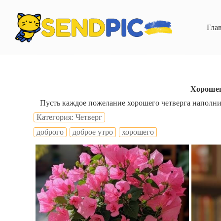
П
е
р
Гла
е
й
т
и
к
с
у
Хорошег
т
Пусть каждое пожелание хорошего четверга наполнит 
и
Категория: Четверг
доброго
доброе утро
хорошего