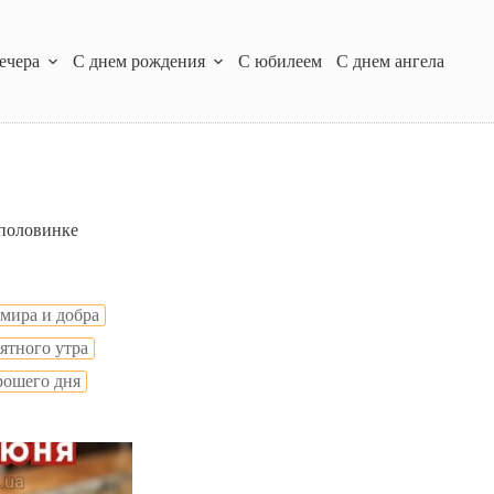
ечера
С днем рождения
С юбилеем
С днем ангела
 половинке
мира и добра
ятного утра
рошего дня