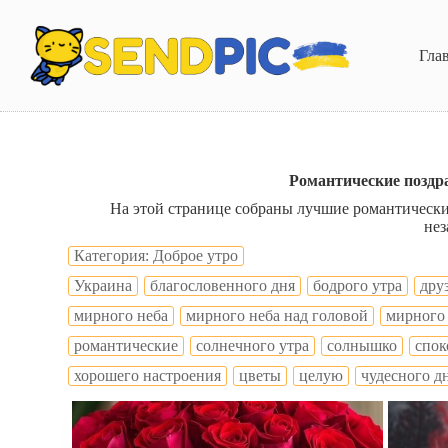
П
е
р
Гла
е
й
т
и
к
с
у
Романтические поздр
т
На этой странице собраны лучшие романтически
и
нез
Категория: Доброе утро
Украина
благословенного дня
бодрого утра
дру
мирного неба
мирного неба над головой
мирного
романтические
солнечного утра
солнышко
спок
хорошего настроения
цветы
целую
чудесного д