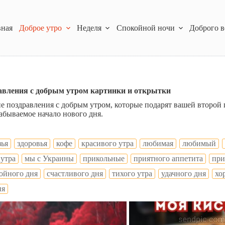
вная
Доброе утро
Неделя
Спокойной ночи
Доброго в
авления с добрым утром картинки и открытки
е поздравления с добрым утром, которые подарят вашей второй
абываемое начало нового дня.
зья
здоровья
кофе
красивого утра
любимая
любимый
 утра
мы с Украины
прикольные
приятного аппетита
при
ойного дня
счастливого дня
тихого утра
удачного дня
хо
ня