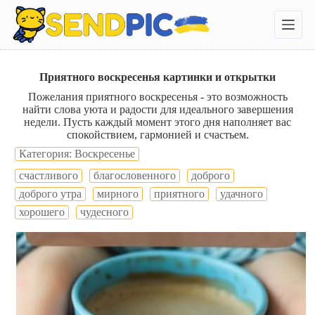
П
е
р
е
й
т
Приятного воскресенья картинки и открытки
и
Пожелания приятного воскресенья - это возможность
к
найти слова уюта и радости для идеального завершения
с
недели. Пусть каждый момент этого дня наполняет вас
у
спокойствием, гармонией и счастьем.
т
и
Категория: Воскресенье
cчастливого
благословенного
доброго
доброго утра
мирного
приятного
удачного
хорошего
чудесного