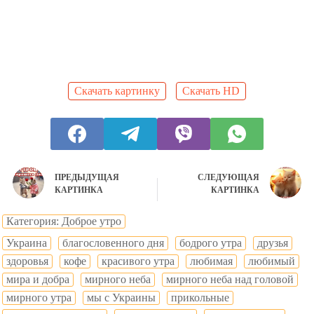
Скачать картинку
Скачать HD
ПРЕДЫДУЩАЯ
СЛЕДУЮЩАЯ
КАРТИНКА
КАРТИНКА
Категория: Доброе утро
Украина
благословенного дня
бодрого утра
друзья
здоровья
кофе
красивого утра
любимая
любимый
мира и добра
мирного неба
мирного неба над головой
мирного утра
мы с Украины
прикольные