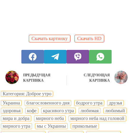
Скачать картинку
Скачать HD
ПРЕДЫДУЩАЯ
СЛЕДУЮЩАЯ
КАРТИНКА
КАРТИНКА
Категория: Доброе утро
Украина
благословенного дня
бодрого утра
друзья
здоровья
кофе
красивого утра
любимая
любимый
мира и добра
мирного неба
мирного неба над головой
мирного утра
мы с Украины
прикольные