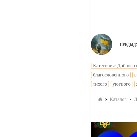
ПРЕДЫД
Категория: Доброго 
благословенного
в
тихого
уютного
Главная
Каталог
Д