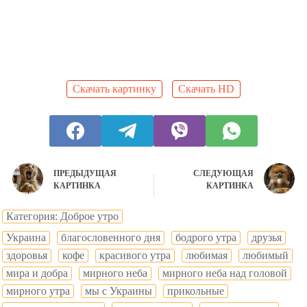
Скачать картинку
Скачать HD
ПРЕДЫДУЩАЯ
СЛЕДУЮЩАЯ
КАРТИНКА
КАРТИНКА
Категория: Доброе утро
Украина
благословенного дня
бодрого утра
друзья
здоровья
кофе
красивого утра
любимая
любимый
мира и добра
мирного неба
мирного неба над головой
мирного утра
мы с Украины
прикольные