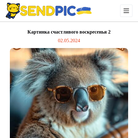
П
е
р
е
й
Картинка счастливого воскресенья 2
т
и
02.05.2024
к
с
у
т
и