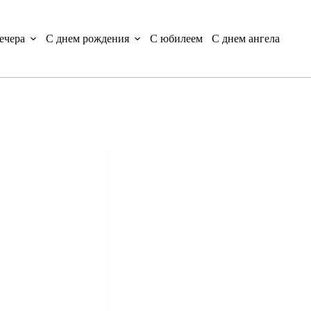
ечера
С днем рождения
С юбилеем
С днем ангела