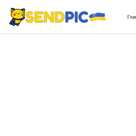
П
е
р
Гла
е
й
т
и
к
с
у
т
и