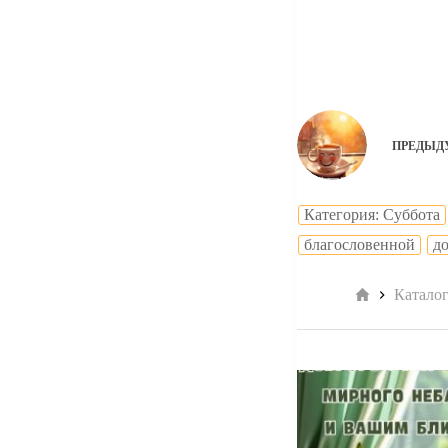
ПРЕДЫД
Категория: Суббота
благословенной
до
Главная
Катало