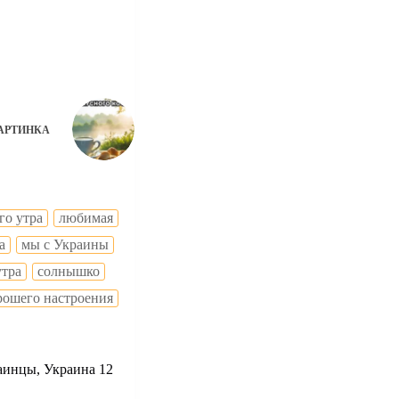
АРТИНКА
го утра
любимая
а
мы с Украины
утра
солнышко
рошего настроения
аинцы, Украина 12