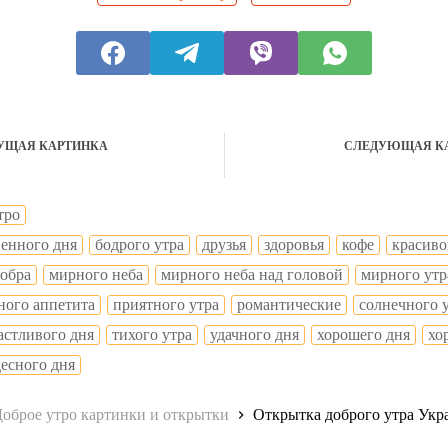
УЩАЯ КАРТИНКА
СЛЕДУЮЩАЯ К
тро
венного дня
бодрого утра
друзья
здоровья
кофе
красиво
добра
мирного неба
мирного неба над головой
мирного утр
ного аппетита
приятного утра
романтические
солнечного 
астливого дня
тихого утра
удачного дня
хорошего дня
хо
десного дня
оброе утро картинки и открытки
Открытка доброго утра Укр