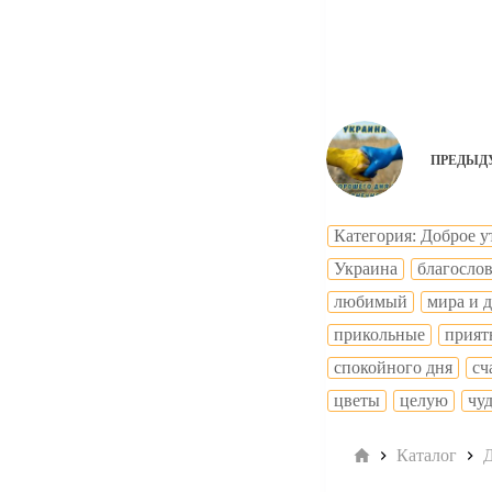
ПРЕДЫД
Категория: Доброе у
Украина
благосло
любимый
мира и 
прикольные
прият
спокойного дня
сч
цветы
целую
чу
Главная
Каталог
Д