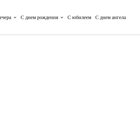
ечера
С днем рождения
С юбилеем
С днем ангела