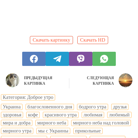
Скачать картинку
Скачать HD
ПРЕДЫДУЩАЯ
СЛЕДУЮЩАЯ
КАРТИНКА
КАРТИНКА
Категория: Доброе утро
Украина
благословенного дня
бодрого утра
друзья
здоровья
кофе
красивого утра
любимая
любимый
мира и добра
мирного неба
мирного неба над головой
мирного утра
мы с Украины
прикольные