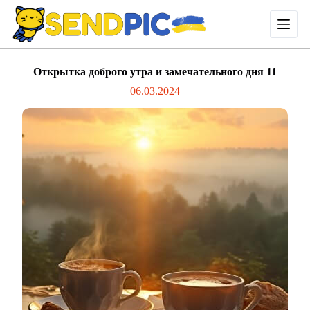
П
е
р
е
й
Открытка доброго утра и замечательного дня 11
т
и
06.03.2024
к
с
у
т
и