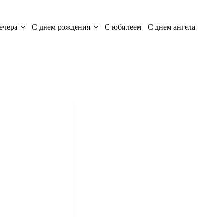
ечера
С днем рождения
С юбилеем
С днем ангела