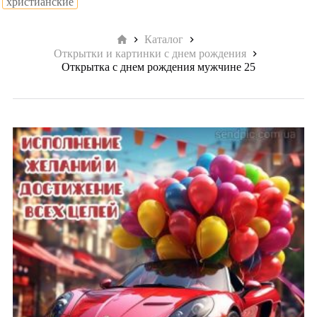
христианские
Главная
Каталог
Открытки и картинки с днем рождения
Открытка с днем рождения мужчине 25