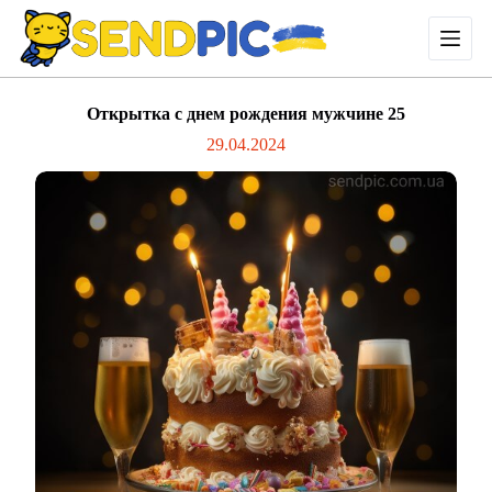
П
е
р
е
й
Открытка с днем рождения мужчине 25
т
и
29.04.2024
к
с
у
т
и