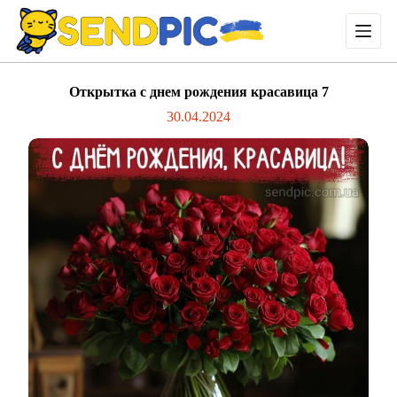
П
е
р
е
й
Открытка с днем рождения красавица 7
т
и
30.04.2024
к
с
у
т
и