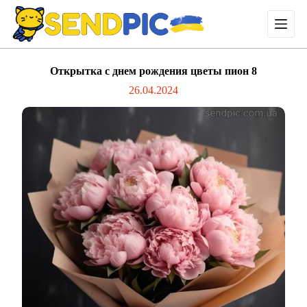
П
е
р
е
й
Открытка с днем рождения цветы пион 8
т
и
26.04.2024
к
с
у
т
и