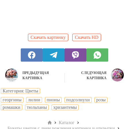
Скачать картинку
Скачать HD
ПРЕДЫДУЩАЯ
СЛЕДУЮЩАЯ
КАРТИНКА
КАРТИНКА
Категория: Цветы
георгины
лилии
пионы
подсолнухи
розы
ромашки
тюльпаны
хризантемы
Главная
Каталог
Букеты цветов с днем рождения картинки и открытки