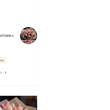
АРТИНКА
емы
ки