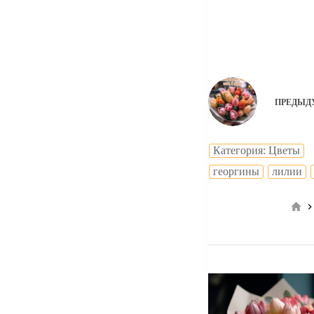
ПРЕДЫД
Категория: Цветы
георгины
лилии
Гл