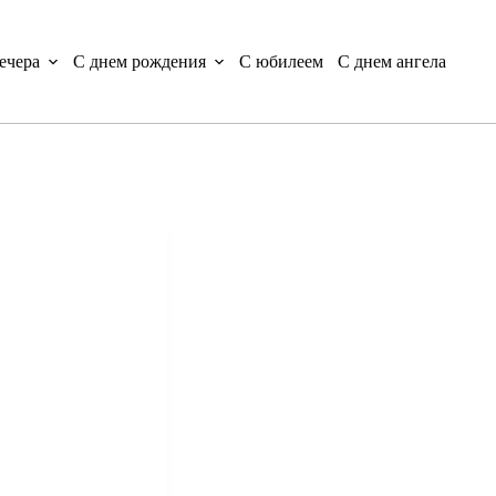
ечера
С днем рождения
С юбилеем
С днем ангела