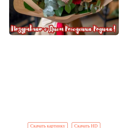
Скачать картинку
Скачать HD