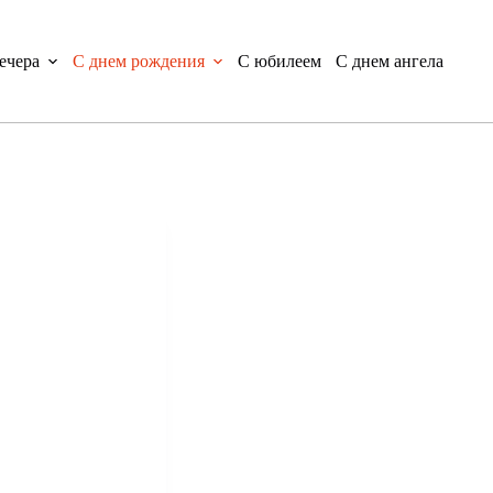
ечера
С днем рождения
С юбилеем
С днем ангела