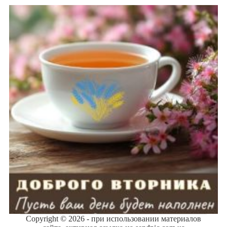
Copyright © 2026 - при использовании материалов