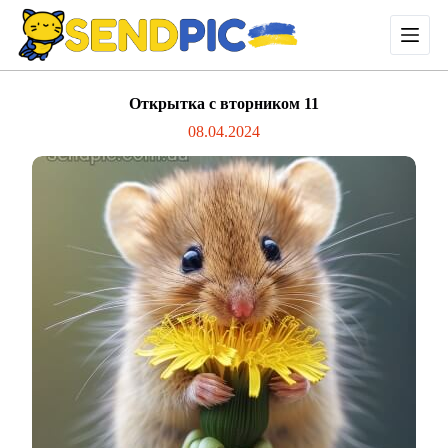
П
е
р
е
й
Открытка с вторником 11
т
и
08.04.2024
к
с
у
т
и