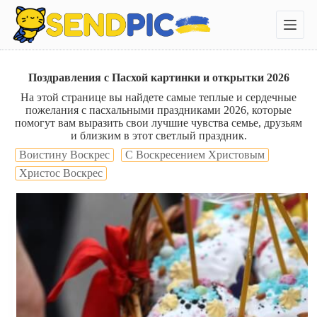
П
е
р
е
й
т
Поздравления с Пасхой картинки и открытки 2026
и
На этой странице вы найдете самые теплые и сердечные
к
пожелания с пасхальными праздниками 2026, которые
с
помогут вам выразить свои лучшие чувства семье, друзьям
у
и близким в этот светлый праздник.
т
и
Воистину Воскрес
С Воскресением Христовым
Христос Воскрес