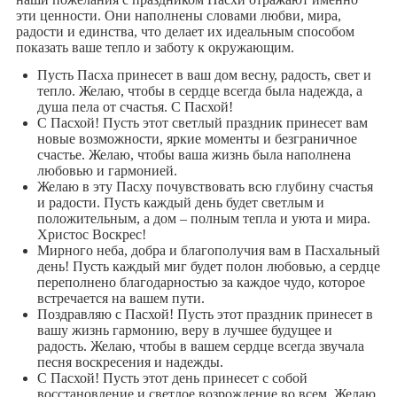
эти ценности. Они наполнены словами любви, мира,
радости и единства, что делает их идеальным способом
показать ваше тепло и заботу к окружающим.
Пусть Пасха принесет в ваш дом весну, радость, свет и
тепло. Желаю, чтобы в сердце всегда была надежда, а
душа пела от счастья. С Пасхой!
С Пасхой! Пусть этот светлый праздник принесет вам
новые возможности, яркие моменты и безграничное
счастье. Желаю, чтобы ваша жизнь была наполнена
любовью и гармонией.
Желаю в эту Пасху почувствовать всю глубину счастья
и радости. Пусть каждый день будет светлым и
положительным, а дом – полным тепла и уюта и мира.
Христос Воскрес!
Мирного неба, добра и благополучия вам в Пасхальный
день! Пусть каждый миг будет полон любовью, а сердце
переполнено благодарностью за каждое чудо, которое
встречается на вашем пути.
Поздравляю с Пасхой! Пусть этот праздник принесет в
вашу жизнь гармонию, веру в лучшее будущее и
радость. Желаю, чтобы в вашем сердце всегда звучала
песня воскресения и надежды.
С Пасхой! Пусть этот день принесет с собой
восстановление и светлое возрождение во всем. Желаю