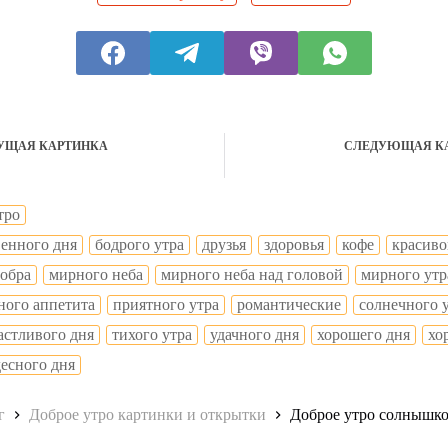
УЩАЯ КАРТИНКА
СЛЕДУЮЩАЯ К
тро
венного дня
бодрого утра
друзья
здоровья
кофе
красиво
добра
мирного неба
мирного неба над головой
мирного утр
ного аппетита
приятного утра
романтические
солнечного 
астливого дня
тихого утра
удачного дня
хорошего дня
хо
десного дня
г
Доброе утро картинки и открытки
Доброе утро солнышко