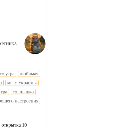
АРТИНКА
го утра
любимая
а
мы с Украины
утра
солнышко
рошего настроения
 открытка 10