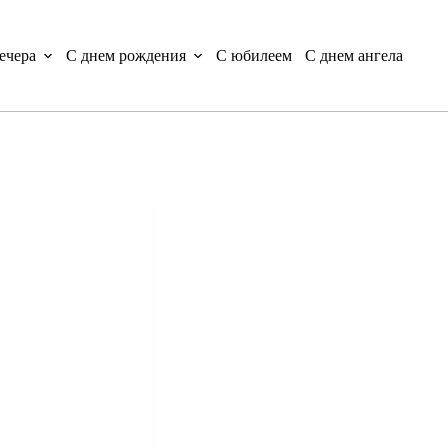
ечера
С днем рождения
С юбилеем
С днем ангела