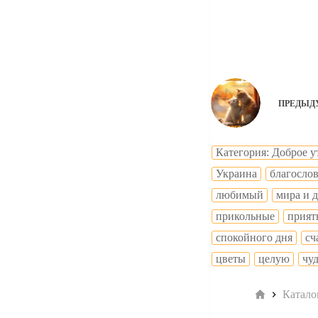
ПРЕДЫД
Категория: Доброе у
Украина
благосло
любимый
мира и 
прикольные
прият
спокойного дня
сч
цветы
целую
чу
Главная
Катало