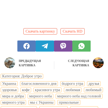
Скачать картинку
Скачать HD
ПРЕДЫДУЩАЯ
СЛЕДУЮЩАЯ
КАРТИНКА
КАРТИНКА
Категория: Доброе утро
Украина
благословенного дня
бодрого утра
друзья
здоровья
кофе
красивого утра
любимая
любимый
мира и добра
мирного неба
мирного неба над головой
мирного утра
мы с Украины
прикольные