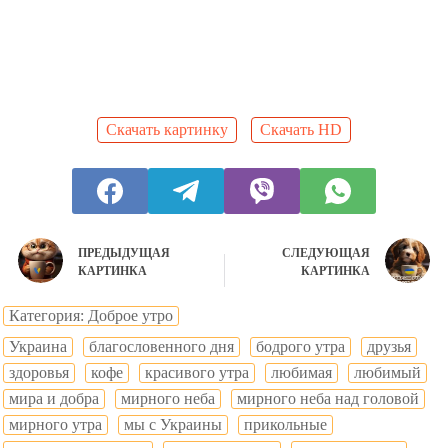
Скачать картинку
Скачать HD
ПРЕДЫДУЩАЯ
СЛЕДУЮЩАЯ
КАРТИНКА
КАРТИНКА
Категория: Доброе утро
Украина
благословенного дня
бодрого утра
друзья
здоровья
кофе
красивого утра
любимая
любимый
мира и добра
мирного неба
мирного неба над головой
мирного утра
мы с Украины
прикольные