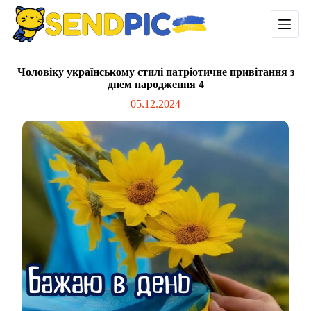
П
е
р
е
й
Чоловіку українському стилі патріотичне привітання з
т
днем народження 4
и
д
05.12.2024
о
в
м
і
с
т
у