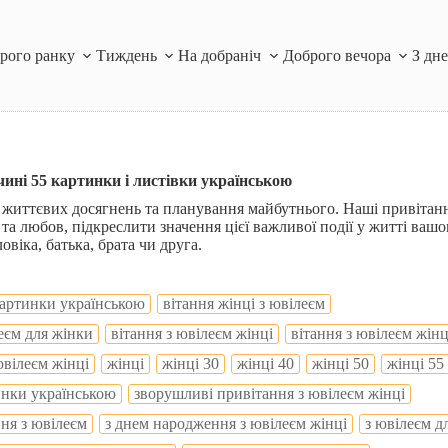
рого ранку
Тиждень
На добраніч
Доброго вечора
З дн
ині 55 картинки і листівки українською
 життєвих досягнень та планування майбутнього. Наші привітанн
а любов, підкреслити значення цієї важливої події у житті ваш
овіка, батька, брата чи друга.
 картинки українською
вітання жінці з ювілеєм
леєм для жінки
вітання з ювілеєм жінці
вітання з ювілеєм жінц
ювілеєм жінці
жінці
жінці 30
жінці 40
жінці 50
жінці 55
инки українською
зворушливі привітання з ювілеєм жінці
ня з ювілеєм
з днем народження з ювілеєм жінці
з ювілеєм д