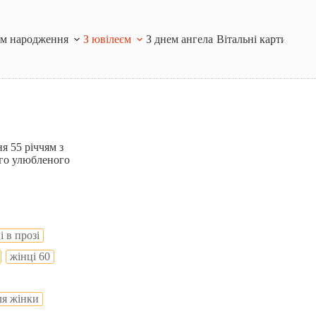
ем народження
З ювілеєм
З днем ангела
Вітальні картинки і
я 55 річчям з
ого улюбленого
і в прозі
жінці 60
ля жінки