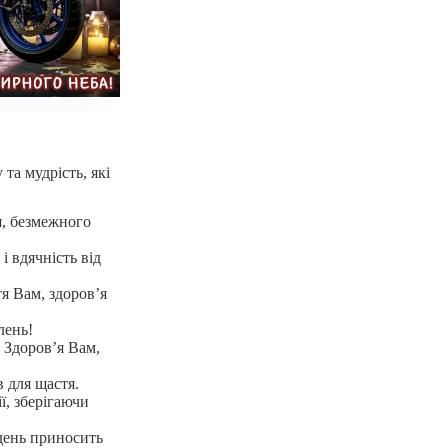
та мудрість, які
я, безмежного
і вдячність від
я Вам, здоров’я
лень!
 Здоров’я Вам,
в для щастя.
ї, зберігаючи
день приносить