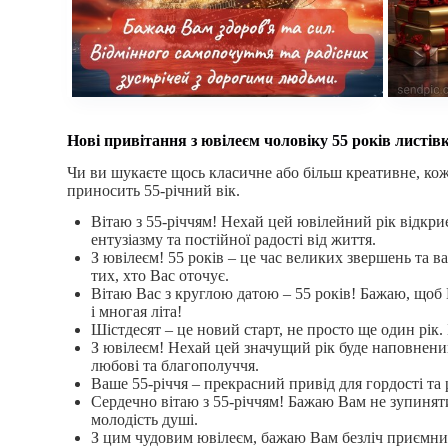
Нові привітання з ювілеєм чоловіку 55 років листі
Чи ви шукаєте щось класичне або більш креативне, кожн
приносить 55-річний вік.
Вітаю з 55-річчям! Нехай цей ювілейний рік відкри
ентузіазму та постійної радості від життя.
З ювілеєм! 55 років – це час великих звершень та 
тих, хто Вас оточує.
Вітаю Вас з круглою датою – 55 років! Бажаю, щоб 
і многая літа!
Шістдесят – це новий старт, не просто ще один рік.
З ювілеєм! Нехай цей значущий рік буде наповнени
любові та благополуччя.
Ваше 55-річчя – прекрасний привід для гордості та
Сердечно вітаю з 55-річчям! Бажаю Вам не зупиняти
молодість душі.
З цим чудовим ювілеєм, бажаю Вам безліч приємних