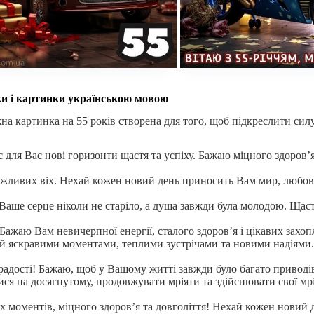
вки і картинки українською мовою
а картинка на 55 років створена для того, щоб підкреслити силу 
є для Вас нові горизонти щастя та успіху. Бажаю міцного здоров’
важливих віх. Нехай кожен новий день приносить Вам мир, любов 
Ваше серце ніколи не старіло, а душа завжди була молодою. Щаст
 Бажаю Вам невичерпної енергії, сталого здоров’я і цікавих захоп
й яскравими моментами, теплими зустрічами та новими надіями.
 радості! Бажаю, щоб у Вашому житті завжди було багато приводі
ся на досягнутому, продовжувати мріяти та здійснювати свої мрі
 моментів, міцного здоров’я та довголіття! Нехай кожен новий 