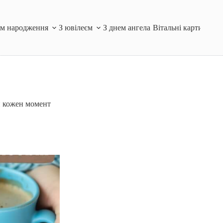
ем народження
З ювілеєм
З днем ангела
Вітальні картинки і
й кожен момент