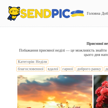
П
е
р
Головна
Доб
е
й
т
и
д
о
в
Приємної не
м
Побажання приємної неділі — це можливість знайти с
і
цього дня нап
с
т
Категорія: Неділя
у
благословенної
вдалої
гарної
доброго ранку
д