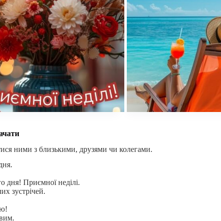
качати
ися ними з близькими, друзями чи колегами.
дня.
 дня! Приємної неділі.
их зустрічей.
ою!
ивим.