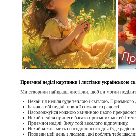
Приємної неділі картинки і листівки українською с
Ми створили найкращі листівки, щоб ви могли поділит
Нехай ця неділя буде теплою і світлою. Приємного 
Бажаю тобі неділі, повної спокою та радості.
Насолоджуйся кожною хвилиною цього прекрасного
Нехай неділя принесе багато приємних митей і тепл
Приємної неділі. Зичу тобі веселого відпочинку.
Нехай кожна мить сьогоднішнього дня буде радісн
Проведи цей день з людьми, які роблять тебе щасл