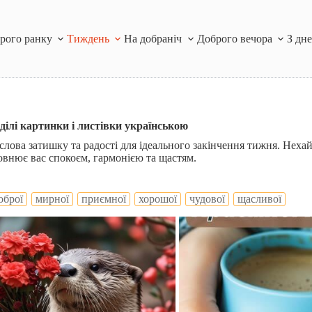
рого ранку
Тиждень
На добраніч
Доброго вечора
З дн
ділі картинки і листівки українською
лова затишку та радості для ідеального закінчення тижня. Неха
овнює вас спокоєм, гармонією та щастям.
оброї
мирної
приємної
хорошої
чудової
щасливої