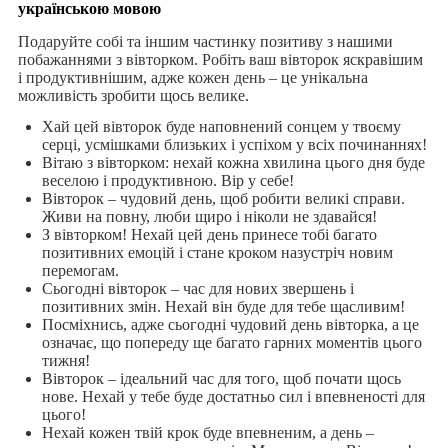
українською мовою
Подаруйте собі та іншим частинку позитиву з нашими
побажаннями з вівторком. Робіть ваш вівторок яскравішим
і продуктивнішим, адже кожен день – це унікальна
можливість зробити щось велике.
Хай цей вівторок буде наповнений сонцем у твоєму
серці, усмішками близьких і успіхом у всіх починаннях!
Вітаю з вівторком: нехай кожна хвилина цього дня буде
веселою і продуктивною. Вір у себе!
Вівторок – чудовий день, щоб робити великі справи.
Живи на повну, люби щиро і ніколи не здавайся!
З вівторком! Нехай цей день принесе тобі багато
позитивних емоцій і стане кроком назустріч новим
перемогам.
Сьогодні вівторок – час для нових звершень і
позитивних змін. Нехай він буде для тебе щасливим!
Посміхнись, адже сьогодні чудовий день вівторка, а це
означає, що попереду ще багато гарних моментів цього
тижня!
Вівторок – ідеальний час для того, щоб почати щось
нове. Нехай у тебе буде достатньо сил і впевненості для
цього!
Нехай кожен твій крок буде впевненим, а день –