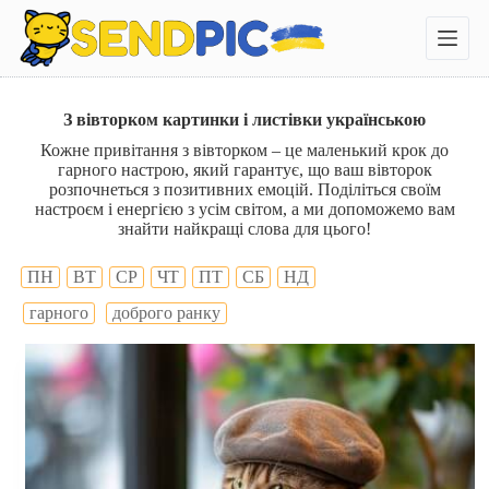
П
е
р
е
й
т
З вівторком картинки і листівки українською
и
Кожне привітання з вівторком – це маленький крок до
д
гарного настрою, який гарантує, що ваш вівторок
о
розпочнеться з позитивних емоцій. Поділіться своїм
в
настроєм і енергією з усім світом, а ми допоможемо вам
м
знайти найкращі слова для цього!
і
с
т
ПН
ВТ
СР
ЧТ
ПТ
СБ
НД
у
гарного
доброго ранку