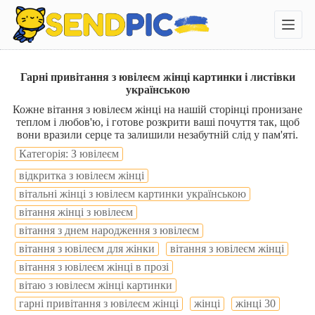
П
е
р
е
й
т
Гарні привітання з ювілеєм жінці картинки і листівки
и
українською
д
Кожне вітання з ювілеєм жінці на нашій сторінці пронизане
о
теплом і любов'ю, і готове розкрити ваші почуття так, щоб
в
вони вразили серце та залишили незабутній слід у пам'яті.
м
і
Категорія: З ювілеєм
с
відкритка з ювілеєм жінці
т
у
вітальні жінці з ювілеєм картинки українською
вітання жінці з ювілеєм
вітання з днем народження з ювілеєм
вітання з ювілеєм для жінки
вітання з ювілеєм жінці
вітання з ювілеєм жінці в прозі
вітаю з ювілеєм жінці картинки
гарні привітання з ювілеєм жінці
жінці
жінці 30