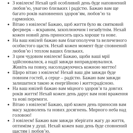
З ювілеєм! Нехай цей особливий день буде наповнений
любов’ю, увагою близьких і радістю. Бажаю вам ще
багато років наповнених здоров’ям, любов’ю та
гармонією.
Вітаю з ювілеєм! Бажаю, щоб життя було як святковий
феєрверк – яскравим, захоплюючим і незабутнім. Нехай
кожен новий день приносить щось хороше та нове.
На ваш ювілей бажаю вам благополуччя та величезного
особистого щастя. Нехай кожен момент буде сповнений
любов’ю і теплом ваших близьких.
З цим чудовим ювілеєм! Бажаю, щоби ваші мрії
здійснювалися, а надії завжди виправдовувалися.
Живіть на повну, насолоджуючись кожною миттю!
Щиро вітаю з ювілеєм! Нехай ваш дім завжди буде
повним гостей, а серце – радістю. Бажаю вам завжди
залишатися такою ж енергійною і життєрадісною.
На ваш ювілей бажаю вам міцного здоров’я та довгих
років життя! Нехай кожен день дарує вам нові враження
та нові перемоги.
Вітаю з ювілеєм! Бажаю, щоб кожен день приносив вам
масу задоволень та нових досягнень. Мирного неба над
головою!
З ювілеєм! Бажаю вам завжди зберігати жагу до життя,
оптимізм у душі. Нехай кожен ваш день буде сповнений
щастям і любов’ю.