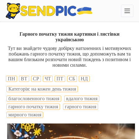
П
е
р
е
й
т
Гарного початку тижня картинки і листівки
и
українською
д
Тут ви знайдете чудову добірку натхненних і мотивуючих
о
побажань гарного початку тижня, що допоможуть вам та
в
вашим близьким розпочати новий тиждень з позитивом і
м
новими силами.
і
с
т
ПН
ВТ
СР
ЧТ
ПТ
СБ
НД
у
Категорія: на кожен день тижня
благословенного тижня
вдалого тижня
гарного початку тижня
гарного тижня
мирного тижня