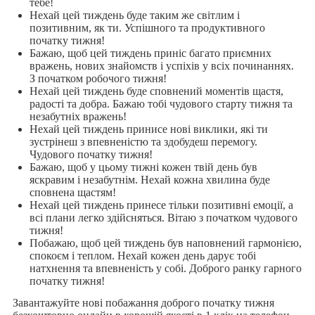
тебе!
Нехай цей тиждень буде таким же світлим і
позитивним, як ти. Успішного та продуктивного
початку тижня!
Бажаю, щоб цей тиждень приніс багато приємних
вражень, нових знайомств і успіхів у всіх починаннях.
З початком робочого тижня!
Нехай цей тиждень буде сповнений моментів щастя,
радості та добра. Бажаю тобі чудового старту тижня та
незабутніх вражень!
Нехай цей тиждень принисе нові виклики, які ти
зустрінеш з впевненістю та здобудеш перемогу.
Чудового початку тижня!
Бажаю, щоб у цьому тижні кожен твій день був
яскравим і незабутнім. Нехай кожна хвилина буде
сповнена щастям!
Нехай цей тиждень принесе тільки позитивні емоції, а
всі плани легко здійсняться. Вітаю з початком чудового
тижня!
Побажаю, щоб цей тиждень був наповнений гармонією,
спокоєм і теплом. Нехай кожен день дарує тобі
натхнення та впевненість у собі. Доброго ранку гарного
початку тижня!
Завантажуйте нові побажання доброго початку тижня