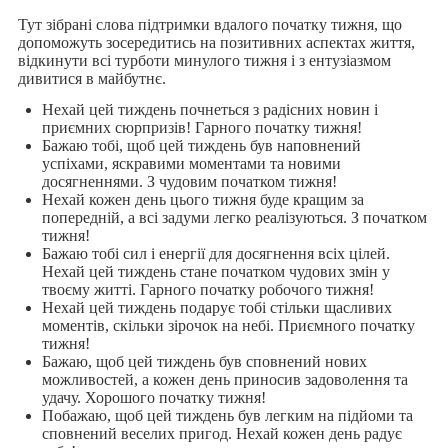
Тут зібрані слова підтримки вдалого початку тижня, що
допоможуть зосередитись на позитивних аспектах життя,
відкинути всі турботи минулого тижня і з ентузіазмом
дивитися в майбутнє.
Нехай цей тиждень почнеться з радісних новин і
приємних сюрпризів! Гарного початку тижня!
Бажаю тобі, щоб цей тиждень був наповнений
успіхами, яскравими моментами та новими
досягненнями. З чудовим початком тижня!
Нехай кожен день цього тижня буде кращим за
попередній, а всі задуми легко реалізуються. З початком
тижня!
Бажаю тобі сил і енергії для досягнення всіх цілей.
Нехай цей тиждень стане початком чудових змін у
твоєму житті. Гарного початку робочого тижня!
Нехай цей тиждень подарує тобі стільки щасливих
моментів, скільки зірочок на небі. Приємного початку
тижня!
Бажаю, щоб цей тиждень був сповнений нових
можливостей, а кожен день приносив задоволення та
удачу. Хорошого початку тижня!
Побажаю, щоб цей тиждень був легким на підйоми та
сповнений веселих пригод. Нехай кожен день радує