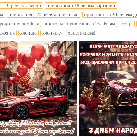
 з 16-річчям дівчині
привітання з 18 річчям картинки
ям
привітання з 20 річчям прикольні
привітання з 20-річчям д
ародження листівка
прикольні привітання з 16-річчям
сестрі
одження
хлопцю
хлопчику
християнські