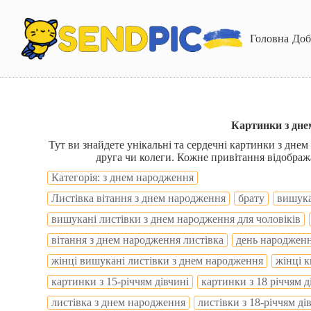
П
е
р
Головна
Доб
е
й
т
и
д
о
в
Картинки з дне
м
Тут ви знайдете унікальні та сердечні картинки з днем 
і
друга чи колеги. Кожне привітання відображ
с
т
Категорія: з днем народження
у
Листівка вітання з днем народження
брату
вишука
вишукані листівки з днем народження для чоловіків
вітання з днем народження листівка
день народженн
жінці вишукані листівки з днем народження
жінці к
картинки з 15-річчям дівчині
картинки з 18 річчям д
листівка з днем народження
листівки з 18-річчям ді