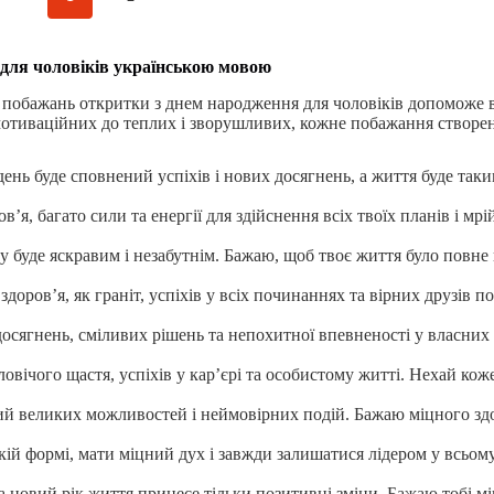
 для чоловіків українською мовою
я побажань откритки з днем народження для чоловіків допоможе 
а мотиваційних до теплих і зворушливих, кожне побажання створе
нь буде сповнений успіхів і нових досягнень, а життя буде таки
’я, багато сили та енергії для здійснення всіх твоїх планів і мр
 буде яскравим і незабутнім. Бажаю, щоб твоє життя було повне 
доров’я, як граніт, успіхів у всіх починаннях та вірних друзів п
осягнень, сміливих рішень та непохитної впевненості у власних
вічого щастя, успіхів у кар’єрі та особистому житті. Нехай кож
ий великих можливостей і неймовірних подій. Бажаю міцного здо
ій формі, мати міцний дух і завжди залишатися лідером у всьому
 новий рік життя принесе тільки позитивні зміни. Бажаю тобі мі