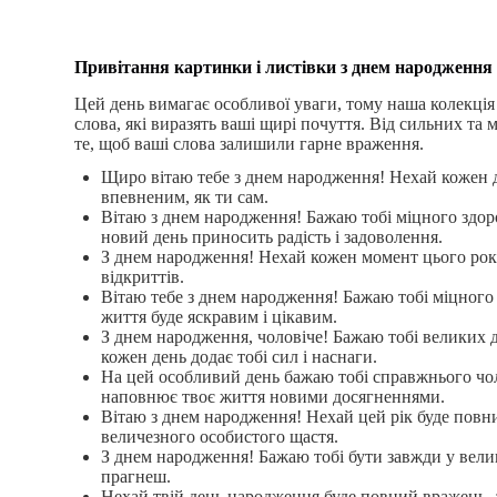
Привітання картинки і листівки з днем народження
Цей день вимагає особливої уваги, тому наша колекці
слова, які виразять ваші щирі почуття. Від сильних т
те, щоб ваші слова залишили гарне враження.
Щиро вітаю тебе з днем народження! Нехай кожен де
впевненим, як ти сам.
Вітаю з днем народження! Бажаю тобі міцного здоров
новий день приносить радість і задоволення.
З днем народження! Нехай кожен момент цього року
відкриттів.
Вітаю тебе з днем народження! Бажаю тобі міцного з
життя буде яскравим і цікавим.
З днем народження, чоловіче! Бажаю тобі великих д
кожен день додає тобі сил і наснаги.
На цей особливий день бажаю тобі справжнього чоло
наповнює твоє життя новими досягненнями.
Вітаю з днем народження! Нехай цей рік буде повн
величезного особистого щастя.
З днем народження! Бажаю тобі бути завжди у велик
прагнеш.
Нехай твій день народження буде повний вражень, а