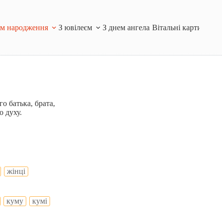
ем народження
З ювілеєм
З днем ангела
Вітальні картинки і
го батька, брата,
о духу.
жінці
куму
кумі