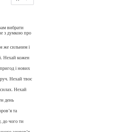
вам вибрати
не з думкою про
м же сильним і
ій. Нехай кожен
пригод і нових
оруч. Нехай твоє
 силах. Нехай
ен день
ров’я та
, до чого ти
цного здоров’я,