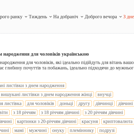
рого ранку
Тиждень
На добраніч
Доброго вечора
З дн
м народження для чоловіків українською
народження для чоловіків, які ідеально підійдуть для вітань вашо
ає глибину почуттів та побажань, ідеально підходячи до мужньог
ні листівки з днем народження
вишукані листівки з днем народження жінці
внучці
я листівка
для чоловіків
доньці
другу
дівчинці
дівчині
віти
з 18 річчям
з 18 річчям дівчині
з 20 річчям дівчині
івчині
картинки з 20-річчям дівчині
красуня
криптовалюта
вчині
мамі
мужчині
онуку
племіннику
подрузі