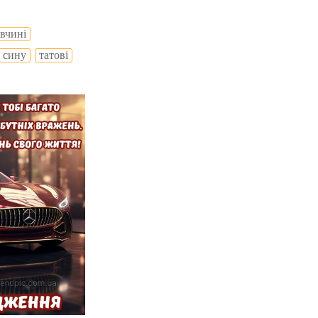
івчині
сину
татові