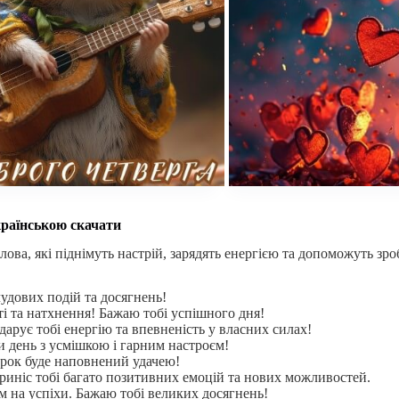
країнською скачати
слова, які піднімуть настрій, зарядять енергією та допоможуть зр
удових подій та досягнень!
і та натхнення! Бажаю тобі успішного дня!
арує тобі енергію та впевненість у власних силах!
и день з усмішкою і гарним настроєм!
крок буде наповнений удачею!
риніс тобі багато позитивних емоцій та нових можливостей.
им на успіхи. Бажаю тобі великих досягнень!