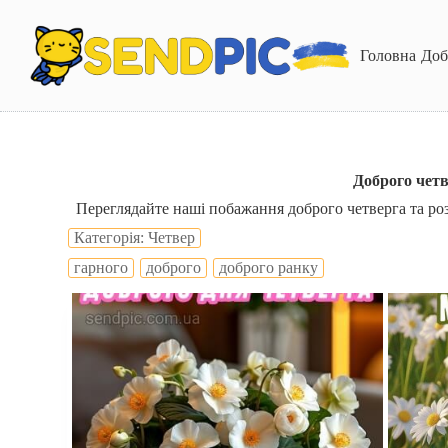
П
е
р
Головна
Доб
е
й
т
и
д
о
в
Доброго четв
м
Переглядайте наші побажання доброго четверга та роз
і
с
Категорія: Четвер
т
гарного
доброго
доброго ранку
у