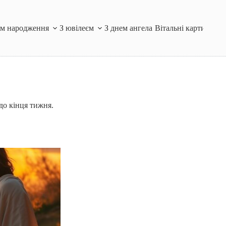
ем народження
З ювілеєм
З днем ангела
Вітальні картинки і
до кінця тижня.