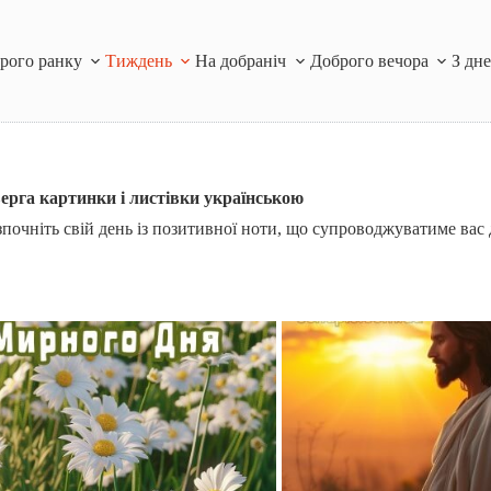
рого ранку
Тиждень
На добраніч
Доброго вечора
З дн
ерга картинки і листівки українською
почніть свій день із позитивної ноти, що супроводжуватиме вас 