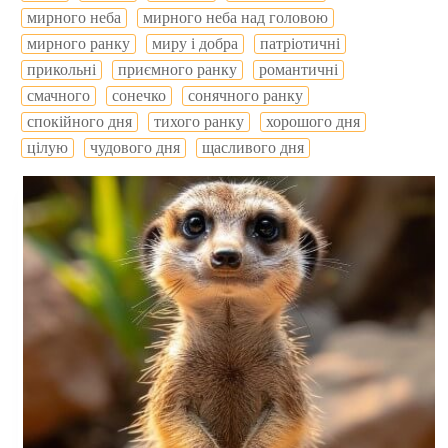
мирного неба
мирного неба над головою
мирного ранку
миру і добра
патріотичні
прикольні
приємного ранку
романтичні
смачного
сонечко
сонячного ранку
спокійного дня
тихого ранку
хорошого дня
цілую
чудового дня
щасливого дня