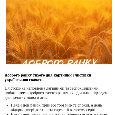
Доброго ранку тихого дня картинки і листівки
українською скачати
Ця сторінка наповнена лагідними та заспокійливими
побажаннями доброго тихого ранку, які ідеально підходять
для початку нового дня.
Нехай цей ранок принесе тобі мир та спокій, а день
відкриє двері до тиші та гармонії в твоєму серці.
Нехай цей день подарує тобі острівець спокою в океані