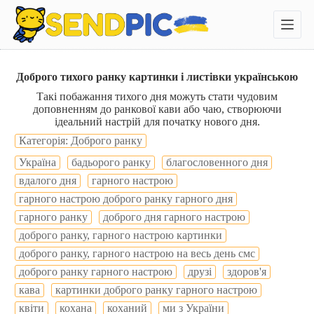
П
е
р
е
й
т
Доброго тихого ранку картинки і листівки українською
и
Такі побажання тихого дня можуть стати чудовим
д
доповненням до ранкової кави або чаю, створюючи
о
ідеальний настрій для початку нового дня.
в
м
Категорія: Доброго ранку
і
Україна
бадьорого ранку
благословенного дня
с
т
вдалого дня
гарного настрою
у
гарного настрою доброго ранку гарного дня
гарного ранку
доброго дня гарного настрою
доброго ранку, гарного настрою картинки
доброго ранку, гарного настрою на весь день смс
доброго ранку гарного настрою
друзі
здоров'я
кава
картинки доброго ранку гарного настрою
квіти
кохана
коханий
ми з України