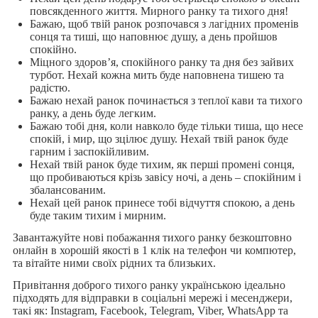
повсякденного життя. Мирного ранку та тихого дня!
Бажаю, щоб твій ранок розпочався з лагідних променів
сонця та тиші, що наповнює душу, а день пройшов
спокійно.
Міцного здоров’я, спокійного ранку та дня без зайвих
турбот. Нехай кожна мить буде наповнена тишею та
радістю.
Бажаю нехай ранок починається з теплої кави та тихого
ранку, а день буде легким.
Бажаю тобі дня, коли навколо буде тільки тиша, що несе
спокій, і мир, що зцілює душу. Нехай твій ранок буде
гарним і заспокійливим.
Нехай твій ранок буде тихим, як перші промені сонця,
що пробиваються крізь завісу ночі, а день – спокійним і
збалансованим.
Нехай цей ранок принесе тобі відчуття спокою, а день
буде таким тихим і мирним.
Завантажуйте нові побажання тихого ранку безкоштовно
онлайн в хорошій якості в 1 клік на телефон чи компютер,
та вітайте ними своїх рідних та близьких.
Привітання доброго тихого ранку українською ідеально
підходять для відправки в соціальні мережі і месенджери,
такі як: Instagram, Facebook, Telegram, Viber, WhatsApp та