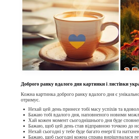
Доброго ранку вдалого дня картинки і листівки укр
Кожна картинка доброго ранку вдалого дня є унікально
отримує.
Нехай цей день принесе тобі масу успіхів та вдовол
Бажаю тобі вдалого дня, наповненого новими мож
Хай кожен момент сьогоднішнього дня буде сповнен
Бажаю, щоб цей день став відправною точкою до но
Нехай сьогодні у тебе буде багато енергії та натхнен
Бажаю, щоб сьогодні кожна справа вирішувалася лег