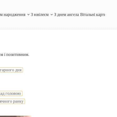
ем народження
З ювілеєм
З днем ангела
Вітальні картинки і
им і позитивним.
 гарного дня
над головою
ячного ранку