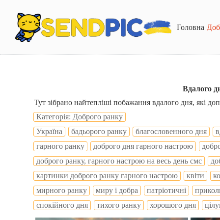
П
е
р
Головна
Доб
е
й
т
и
д
о
в
Вдалого д
м
Тут зібрано найтепліші побажання вдалого дня, які до
і
с
Категорія: Доброго ранку
т
Україна
бадьорого ранку
благословенного дня
в
у
гарного ранку
доброго дня гарного настрою
добр
доброго ранку, гарного настрою на весь день смс
до
картинки доброго ранку гарного настрою
квіти
к
мирного ранку
миру і добра
патріотичні
прикол
спокійного дня
тихого ранку
хорошого дня
ціл