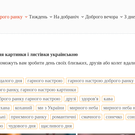
рого ранку
Тиждень
На добраніч
Доброго вечора
З дн
ня картинки і листівки українською
поможуть вам зробити день своїх близьких, друзів або колег вдал
далого дня
гарного настрою
гарного настрою доброго ранку
ого ранку, гарного настрою картинки
брого ранку гарного настрою
друзі
здоров'я
кава
охана
коханий
ми з України
мирного неба
мирного неба 
ьні
приємного ранку
романтичні
смачного
сонечко
сон
ую
чудового дня
щасливого дня