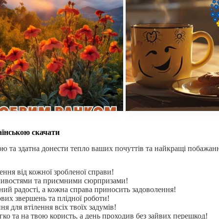
аїнською скачати
ю та здатна донести тепло ваших почуттів та найкращі побажання
ення від кожної зробленої справи!
ливостями та приємними сюрпризами!
ий радості, а кожна справа приносить задоволення!
вих звершень та плідної роботи!
ня для втілення всіх твоїх задумів!
ко та на твою користь, а день проходив без зайвих перешкод!