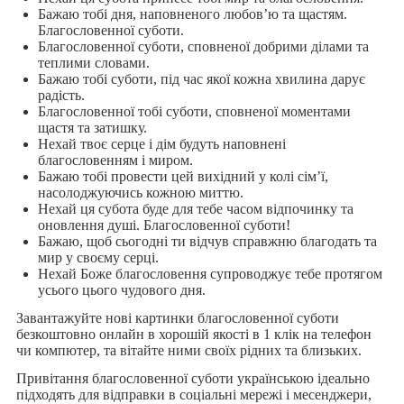
Бажаю тобі дня, наповненого любов’ю та щастям.
Благословенної суботи.
Благословенної суботи, сповненої добрими ділами та
теплими словами.
Бажаю тобі суботи, під час якої кожна хвилина дарує
радість.
Благословенної тобі суботи, сповненої моментами
щастя та затишку.
Нехай твоє серце і дім будуть наповнені
благословенням і миром.
Бажаю тобі провести цей вихідний у колі сім’ї,
насолоджуючись кожною миттю.
Нехай ця субота буде для тебе часом відпочинку та
оновлення душі. Благословенної суботи!
Бажаю, щоб сьогодні ти відчув справжню благодать та
мир у своєму серці.
Нехай Боже благословення супроводжує тебе протягом
усього цього чудового дня.
Завантажуйте нові картинки благословенної суботи
безкоштовно онлайн в хорошій якості в 1 клік на телефон
чи компютер, та вітайте ними своїх рідних та близьких.
Привітання благословенної суботи українською ідеально
підходять для відправки в соціальні мережі і месенджери,