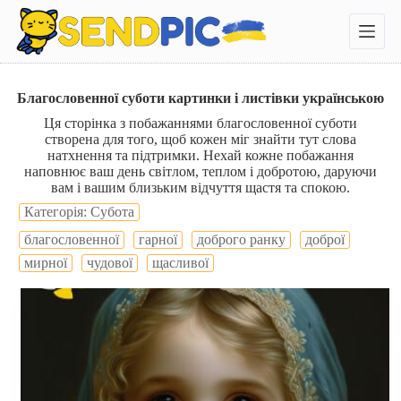
П
е
р
е
й
т
Благословенної суботи картинки і листівки українською
и
Ця сторінка з побажаннями благословенної суботи
д
створена для того, щоб кожен міг знайти тут слова
о
натхнення та підтримки. Нехай кожне побажання
в
наповнює ваш день світлом, теплом і добротою, даруючи
м
вам і вашим близьким відчуття щастя та спокою.
і
с
Категорія: Субота
т
благословенної
гарної
доброго ранку
доброї
у
мирної
чудової
щасливої