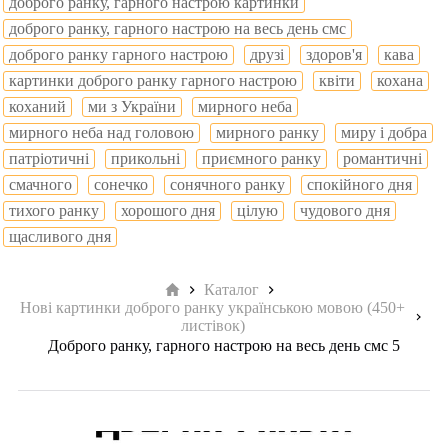
доброго ранку, гарного настрою картинки
доброго ранку, гарного настрою на весь день смс
доброго ранку гарного настрою
друзі
здоров'я
кава
картинки доброго ранку гарного настрою
квіти
кохана
коханий
ми з України
мирного неба
мирного неба над головою
мирного ранку
миру і добра
патріотичні
прикольні
приємного ранку
романтичні
смачного
сонечко
сонячного ранку
спокійного дня
тихого ранку
хорошого дня
цілую
чудового дня
щасливого дня
Головна
Каталог
Нові картинки доброго ранку українською мовою (450+
листівок)
Доброго ранку, гарного настрою на весь день смс 5