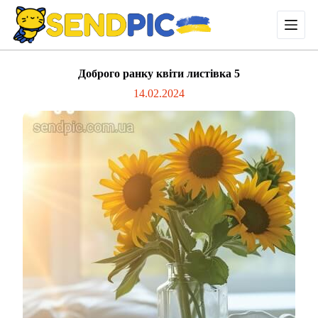
П
е
р
е
й
Доброго ранку квіти листівка 5
т
и
14.02.2024
д
о
в
м
і
с
т
у