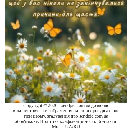
Copyright © 2026 - sendpic.com.ua дозволяє
використовувати зображення на інших ресурсах, але
при цьому, згадування про sendpic.com.ua
обов'язкове.
Політика конфіденційності
,
Контакти
.
Мова:
UA
/
RU