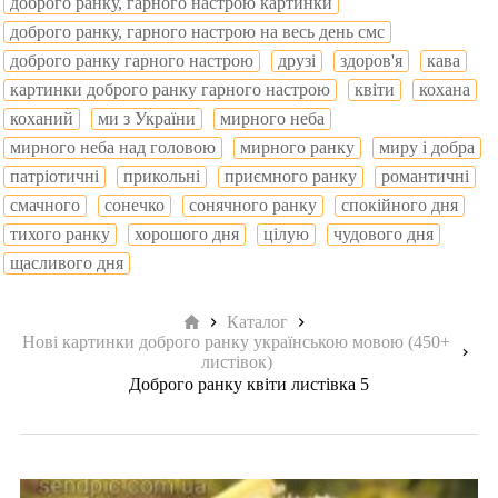
доброго ранку, гарного настрою картинки
доброго ранку, гарного настрою на весь день смс
доброго ранку гарного настрою
друзі
здоров'я
кава
картинки доброго ранку гарного настрою
квіти
кохана
коханий
ми з України
мирного неба
мирного неба над головою
мирного ранку
миру і добра
патріотичні
прикольні
приємного ранку
романтичні
смачного
сонечко
сонячного ранку
спокійного дня
тихого ранку
хорошого дня
цілую
чудового дня
щасливого дня
Головна
Каталог
Нові картинки доброго ранку українською мовою (450+
листівок)
Доброго ранку квіти листівка 5