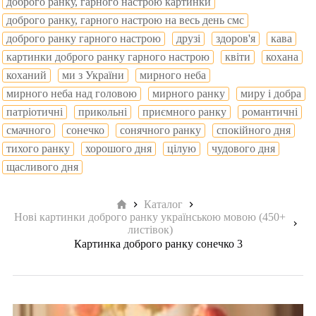
доброго ранку, гарного настрою картинки
доброго ранку, гарного настрою на весь день смс
доброго ранку гарного настрою
друзі
здоров'я
кава
картинки доброго ранку гарного настрою
квіти
кохана
коханий
ми з України
мирного неба
мирного неба над головою
мирного ранку
миру і добра
патріотичні
прикольні
приємного ранку
романтичні
смачного
сонечко
сонячного ранку
спокійного дня
тихого ранку
хорошого дня
цілую
чудового дня
щасливого дня
Головна
Каталог
Нові картинки доброго ранку українською мовою (450+
листівок)
Картинка доброго ранку сонечко 3