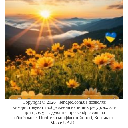
Copyright © 2026 - sendpic.com.ua дозволяє
використовувати зображення на інших ресурсах, але
при цьому, згадування про sendpic.com.ua
обов'язкове.
Політика конфіденційності
,
Контакти
.
Мова:
UA
/
RU