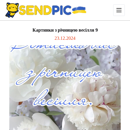
П
е
р
е
й
Картинки з річницею весілля 9
т
и
23.12.2024
д
о
в
м
і
с
т
у