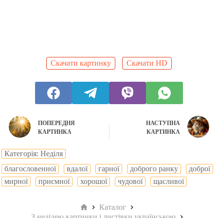
Скачати картинку
Скачати HD
ПОПЕРЕДНЯ
НАСТУПНА
КАРТИНКА
КАРТИНКА
Категорія: Неділя
благословенної
вдалої
гарної
доброго ранку
доброї
мирної
приємної
хорошої
чудової
щасливої
Головна
Каталог
З неділею картинки і листівки українською