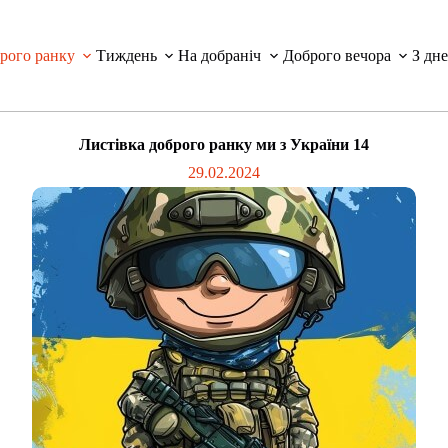
рого ранку
Тиждень
На добраніч
Доброго вечора
З дн
Листівка доброго ранку ми з України 14
29.02.2024