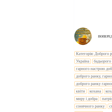
ПОПЕРЕ
Категорія: Доброго 
Україна
бадьорого
гарного настрою доб
доброго ранку, гарн
доброго ранку гарно
квіти
кохана
кох
миру і добра
патрі
сонячного ранку
с