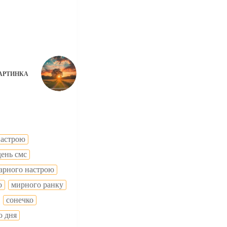
АРТИНКА
настрою
день смс
гарного настрою
ю
мирного ранку
сонечко
о дня