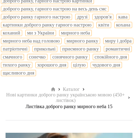
доброго ранку, гарного настрою картинки
доброго ранку, гарного настрою на весь день смс
доброго ранку гарного настрою
друзі
здоров'я
кава
картинки доброго ранку гарного настрою
квіти
кохана
коханий
ми з України
мирного неба
мирного неба над головою
мирного ранку
миру і добра
патріотичні
прикольні
приємного ранку
романтичні
смачного
сонечко
сонячного ранку
спокійного дня
тихого ранку
хорошого дня
цілую
чудового дня
щасливого дня
Головна
Каталог
Нові картинки доброго ранку українською мовою (450+
листівок)
Листівка доброго ранку мирного неба 15