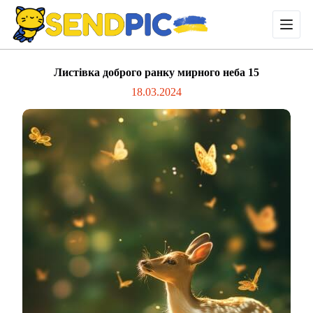
П
е
р
е
й
Листівка доброго ранку мирного неба 15
т
и
18.03.2024
д
о
в
м
і
с
т
у