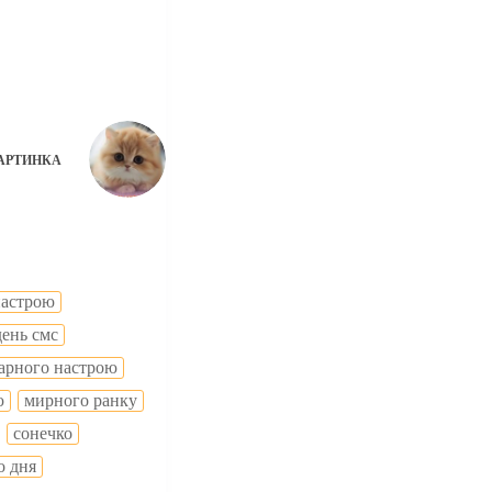
АРТИНКА
настрою
день смс
гарного настрою
ю
мирного ранку
сонечко
о дня