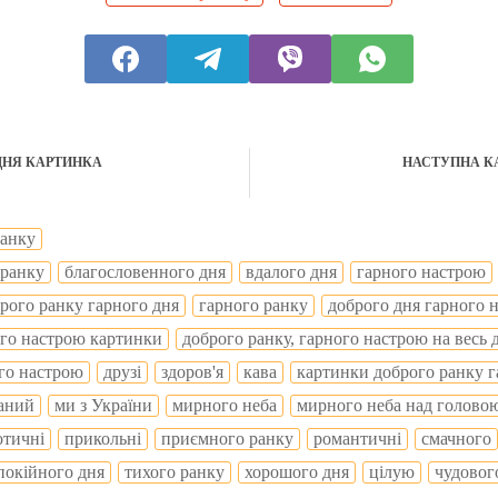
ДНЯ КАРТИНКА
НАСТУПНА К
ранку
 ранку
благословенного дня
вдалого дня
гарного настрою
рого ранку гарного дня
гарного ранку
доброго дня гарного 
ого настрою картинки
доброго ранку, гарного настрою на весь 
го настрою
друзі
здоров'я
кава
картинки доброго ранку 
аний
ми з України
мирного неба
мирного неба над голово
отичні
прикольні
приємного ранку
романтичні
смачного
покійного дня
тихого ранку
хорошого дня
цілую
чудовог