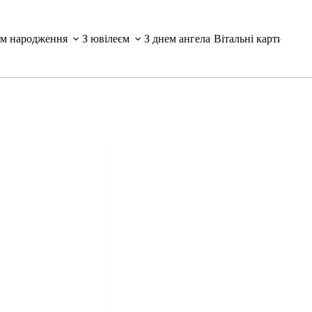
ем народження
З ювілеєм
З днем ангела
Вітальні картинки і