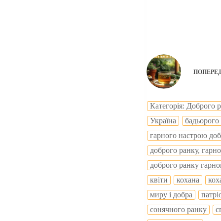
ПОПЕРЕ
Категорія: Доброго 
Україна
бадьорого
гарного настрою доб
доброго ранку, гарн
доброго ранку гарно
квіти
кохана
кох
миру і добра
патрі
сонячного ранку
с