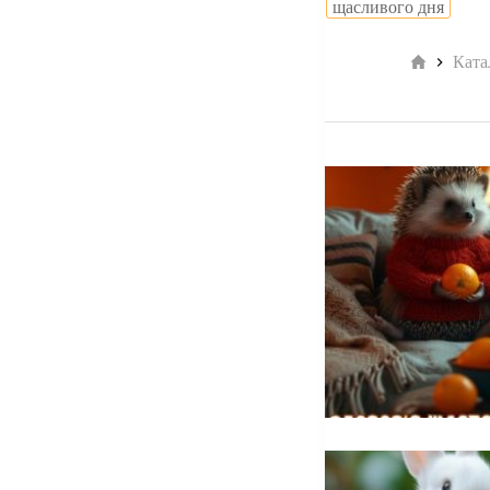
щасливого дня
Головна
Ката