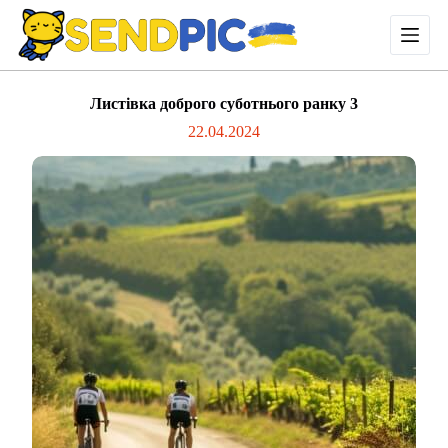
П
е
р
е
й
Листівка доброго суботнього ранку 3
т
и
22.04.2024
д
о
в
м
і
с
т
у