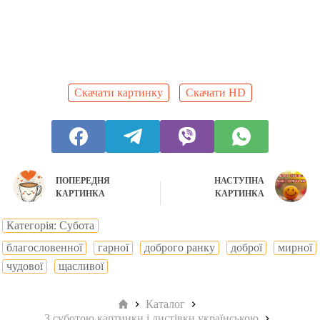
Скачати картинку
Скачати HD
ПОПЕРЕДНЯ
НАСТУПНА
КАРТИНКА
КАРТИНКА
Категорія: Субота
благословенної
гарної
доброго ранку
доброї
мирної
чудової
щасливої
Головна
Каталог
З суботою картинки і листівки українською