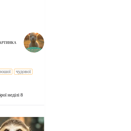
АРТИНКА
рошої
чудової
рої неділі 8