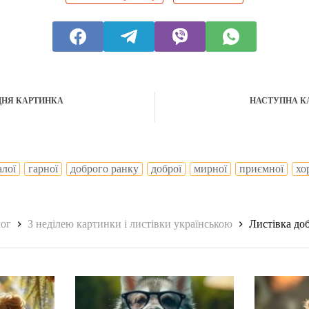
ДНЯ КАРТИНКА
НАСТУПНА К
алої
гарної
доброго ранку
доброї
мирної
приємної
хо
лог
З неділею картинки і листівки українською
Листівка доб