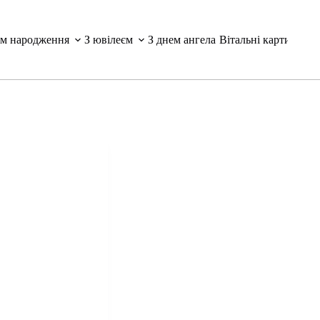
ем народження
З ювілеєм
З днем ангела
Вітальні картинки і