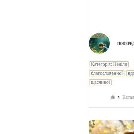
ПОПЕРЕ
Категорія: Неділя
благословенної
вд
щасливої
Головна
Ката