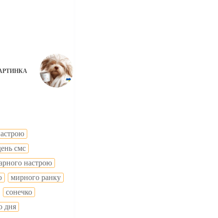
АРТИНКА
настрою
день смс
гарного настрою
ю
мирного ранку
сонечко
о дня