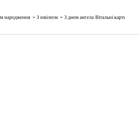
ем народження
З ювілеєм
З днем ангела
Вітальні картинки і