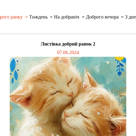
рого ранку
Тиждень
На добраніч
Доброго вечора
З дн
Листівка добрий ранок 2
07.06.2024