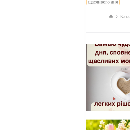
щасливого дня
Головна
Ката