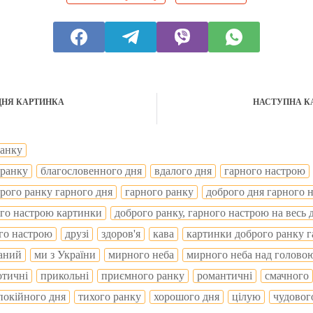
ДНЯ КАРТИНКА
НАСТУПНА К
ранку
 ранку
благословенного дня
вдалого дня
гарного настрою
рого ранку гарного дня
гарного ранку
доброго дня гарного 
ого настрою картинки
доброго ранку, гарного настрою на весь 
го настрою
друзі
здоров'я
кава
картинки доброго ранку 
аний
ми з України
мирного неба
мирного неба над голово
отичні
прикольні
приємного ранку
романтичні
смачного
покійного дня
тихого ранку
хорошого дня
цілую
чудовог