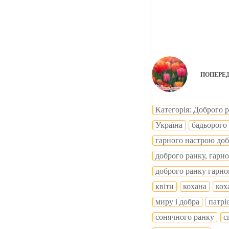
ПОПЕРЕ
Категорія: Доброго 
Україна
бадьорого
гарного настрою доб
доброго ранку, гарн
доброго ранку гарно
квіти
кохана
кох
миру і добра
патрі
сонячного ранку
с