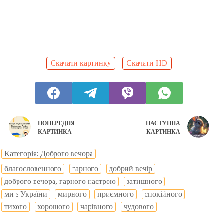
Скачати картинку
Скачати HD
ПОПЕРЕДНЯ
НАСТУПНА
КАРТИНКА
КАРТИНКА
Категорія: Доброго вечора
благословенного
гарного
добрий вечір
доброго вечора, гарного настрою
затишного
ми з України
мирного
приємного
спокійного
тихого
хорошого
чарівного
чудового