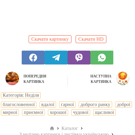
Скачати картинку
Скачати HD
ПОПЕРЕДНЯ
НАСТУПНА
КАРТИНКА
КАРТИНКА
Категорія: Неділя
благословенної
вдалої
гарної
доброго ранку
доброї
мирної
приємної
хорошої
чудової
щасливої
Головна
Каталог
З неділею картинки і листівки українською