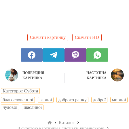
Скачати картинку
Скачати HD
ПОПЕРЕДНЯ
НАСТУПНА
КАРТИНКА
КАРТИНКА
Категорія: Субота
благословенної
гарної
доброго ранку
доброї
мирної
чудової
щасливої
Головна
Каталог
З суботою картинки і листівки українською