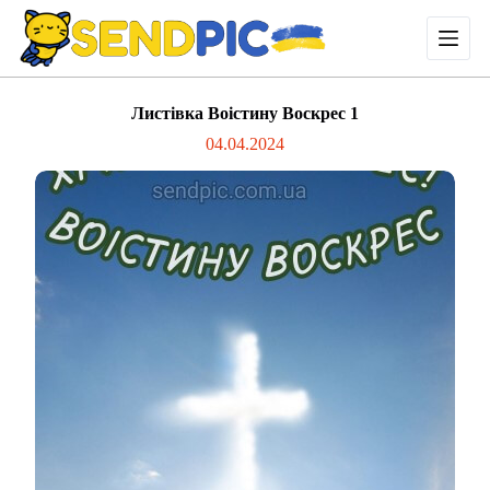
П
е
р
е
й
Листівка Воістину Воскрес 1
т
и
04.04.2024
д
о
в
м
і
с
т
у